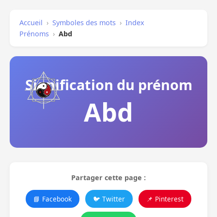
Accueil
›
Symboles des mots
›
Index
Prénoms
›
Abd
Signification du prénom
Abd
Partager cette page :
📘 Facebook
🐦 Twitter
📌 Pinterest