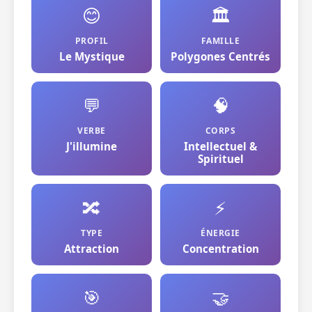
😊
🏛️
PROFIL
FAMILLE
Le Mystique
Polygones Centrés
💬
🧠
VERBE
CORPS
J'illumine
Intellectuel &
Spirituel
🔀
⚡
TYPE
ÉNERGIE
Attraction
Concentration
🎯
🤝