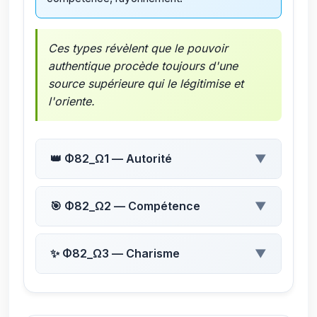
Ces types révèlent que le pouvoir
authentique procède toujours d'une
source supérieure qui le légitimise et
l'oriente.
👑 Φ82_Ω1 — Autorité
▼
🎯 Clé :
Légitimité
🎯 Φ82_Ω2 — Compétence
▼
📖 Définition :
Capacité à être
reconnu comme une source fiable et
🎯 Clé :
Maîtrise
✨ Φ82_Ω3 — Charisme
▼
inspirante, fondée sur la sagesse ou
📖 Définition :
Pouvoir issu du savoir-
l'éthique.
faire, de l'expérience ou de la
🎯 Clé :
Présence
connaissance pratique.
🔍 Fonction :
Conférer du poids à la