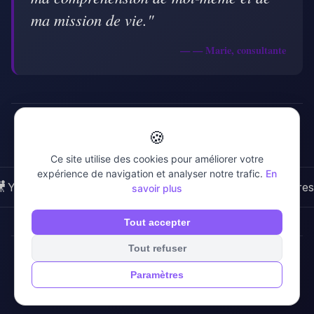
ma mission de vie."
— Marie, consultante
🍪
Restons Connectés
Ce site utilise des cookies pour améliorer votre
expérience de navigation et analyser notre trafic.
En

📘
📷
📌
YouTube
Facebook
Instagram
Pinteres
savoir plus
Tout accepter
Tout refuser
© 2025 Géo-Numérologie par Christophe Genty
Paramètres
Mentions
Conditions
Confidentialité
Plan du
Nous
légales
générales
site
Contacter