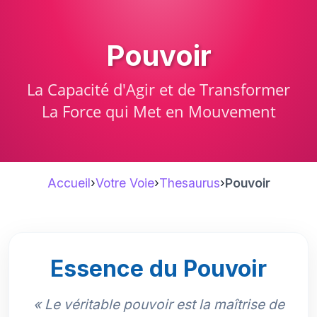
Pouvoir
La Capacité d'Agir et de Transformer
La Force qui Met en Mouvement
Accueil
›
Votre Voie
›
Thesaurus
›
Pouvoir
Essence du Pouvoir
« Le véritable pouvoir est la maîtrise de