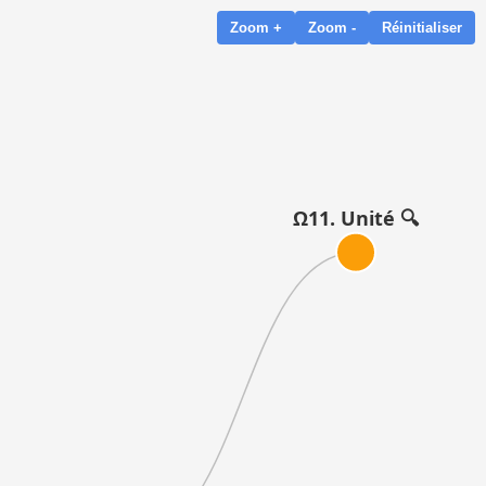
Zoom +
Zoom -
Réinitialiser
Ω11. Unité 🔍