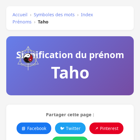
Accueil
›
Symboles des mots
›
Index
Prénoms
›
Taho
Signification du prénom
Taho
Partager cette page :
📘 Facebook
🐦 Twitter
📌 Pinterest