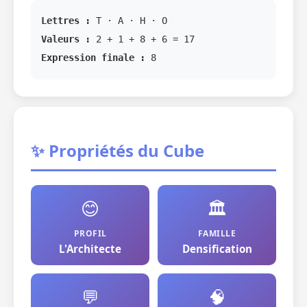
Lettres :
T · A · H · O
Valeurs :
2 + 1 + 8 + 6 = 17
Expression finale :
8
✨ Propriétés du Cube
😊
🏛️
PROFIL
FAMILLE
L'Architecte
Densification
💬
🧠