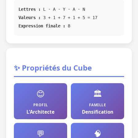
Lettres :
L · A · Y · A · N
Valeurs :
3 + 1 + 7 + 1 + 5 = 17
Expression finale :
8
✨ Propriétés du Cube
😊
🏛️
PROFIL
FAMILLE
L'Architecte
Densification
💬
🧠