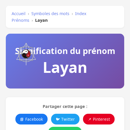
Accueil
›
Symboles des mots
›
Index
Prénoms
›
Layan
Signification du prénom
Layan
Partager cette page :
📘 Facebook
🐦 Twitter
📌 Pinterest