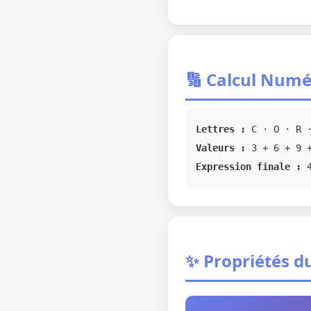
🔢 Calcul Numé
Lettres :
C · O · R ·
Valeurs :
3 + 6 + 9 +
Expression finale :
✨ Propriétés d