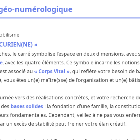
 géo-numérologique
mobilisme
ICURIEN(NE) »
nches, le carré symbolise l’espace en deux dimensions, avec 
e
, avec les quatre éléments. Ce symbole incarne les notions
l est associé au
« Corps Vital »
, qui reflète votre besoin de bâ
é, vous êtes un(e) maître(sse) de l’organisation et un(e) bâti
ournée vers des réalisations concrètes, et votre recherche d
s des
bases solides
: la fondation d’une famille, la constitut
eurs fondamentales. Cependant, veillez à ne pas vous enfe
r un excès de stabilité peut freiner votre élan créatif.