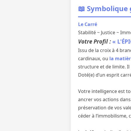
📖 Symbolique
Le Carré
Stabilité ~ Justice ~ Im
Votre Profil :
« L'ÉP
Issu de la croix à 4 bra
cardinaux, ou
la matièr
structure et de limite. I
Doté(e) d’un esprit carr
Votre intelligence est t
ancrer vos actions dan
préservation de vos val
céder à l’immobilisme, ca