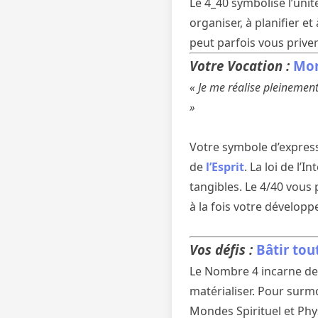
Le 4_40 symbolise l’unit
organiser, à planifier e
peut parfois vous priver
Votre Vocation :
Mon
« Je me réalise pleinement
»
Votre symbole d’express
de
l’Esprit
. La loi de l’
tangibles. Le 4/40 vous
à la fois votre développ
Vos défis :
Bâtir tou
Le Nombre 4 incarne des d
matérialiser. Pour surm
Mondes Spirituel et Phy