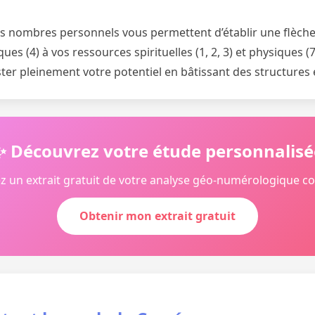
os nombres personnels vous permettent d’établir une flèche 
iques (4) à vos ressources spirituelles (1, 2, 3) et physiques (
ter pleinement votre potentiel en bâtissant des structures 
✨ Découvrez votre étude personnalisé
z un extrait gratuit de votre analyse géo-numérologique c
Obtenir mon extrait gratuit