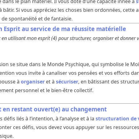
é dans le plan matériel. Il vous dote d’une capacité innée à
s
t à bâtir. Si vous appréciez les choses bien ordonnées, cet
 de spontanéité et de fantaisie.
 Esprit au service de ma réussite matérielle
 en utilisant mon esprit (4) pour structurer, organiser et donner v
ion se situe dans le Monde Psychique, qui symbolise le Moi, 
Intention vous invite à canaliser vos pensées et vos efforts da
 pousse à
organiser
et à
sécuriser
, en bâtissant des structu
ement personnel et le bien-être collectif.
t en restant ouvert(e) au changement
éfis liés à l’intention, à l’analyse et à la
structuration de
onter ces défis, vous devez vous appuyer sur les ressourc
sique.