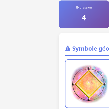
Expression
4
🔺 Symbole gé