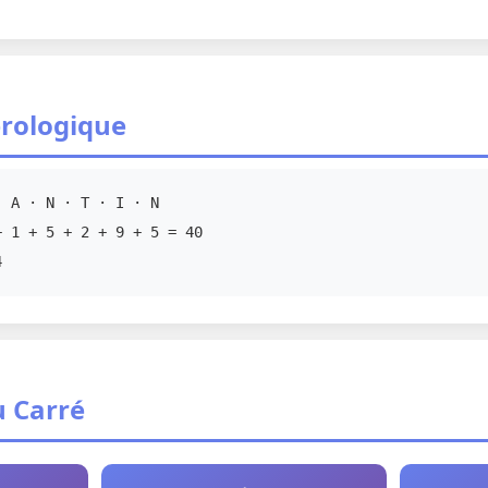
rologique
 A · N · T · I · N
 1 + 5 + 2 + 9 + 5 = 40
4
u Carré