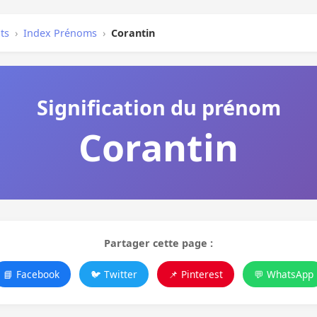
ts
›
Index Prénoms
›
Corantin
Signification du prénom
Corantin
Partager cette page :
📘 Facebook
🐦 Twitter
📌 Pinterest
💬 WhatsApp