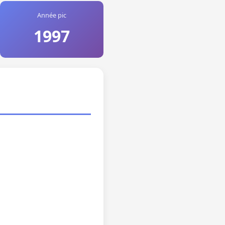
Année pic
1997