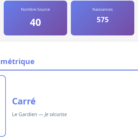
Nombre Source
Naissances
575
40
ométrique
Carré
Le Gardien —
Je sécurise