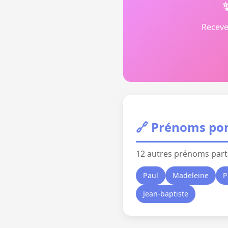
Receve
🔗 Prénoms por
12 autres prénoms part
Paul
Madeleine
P
Jean-baptiste