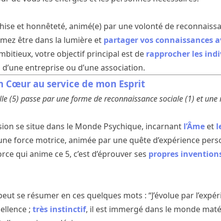
hise et honnêteté, animé(e) par une volonté de reconnaissa
imez être dans la lumière et
partager vos connaissances av
 ambitieux, votre objectif principal est de
rapprocher les ind
 d’une entreprise ou d’une association.
 Cœur au service de mon Esprit
e (5) passe par une forme de reconnaissance sociale (1) et une ré
sion se situe dans le Monde Psychique, incarnant
l’Âme
et
l
une force motrice, animée par une quête d’expérience perso
force qui anime ce 5, c’est d’éprouver ses
propres invention
 peut se résumer en ces quelques mots : “J’évolue par l’expér
ellence ;
très instinctif
, il est immergé dans le monde maté