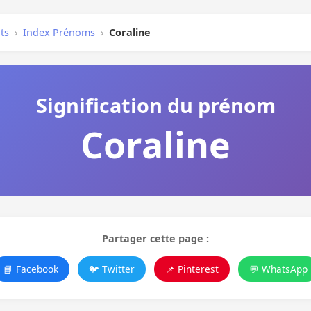
ts
›
Index Prénoms
›
Coraline
Signification du prénom
Coraline
Partager cette page :
📘 Facebook
🐦 Twitter
📌 Pinterest
💬 WhatsApp