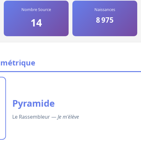
Nombre Source
Naissances
8 975
14
ométrique
Pyramide
Le Rassembleur —
Je m'élève