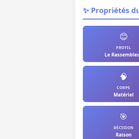
✨ Propriétés d
😊
PROFIL
Le Rassemble
🧠
CORPS
Matériel
🎯
DÉCISION
Raison