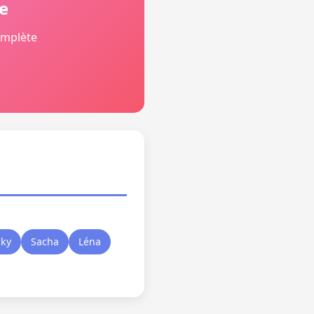
e
omplète
cky
Sacha
Léna