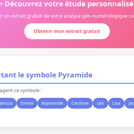
✨ Découvrez votre étude personnalisé
z un extrait gratuit de votre analyse géo-numérologique c
Obtenir mon extrait gratuit
tant le symbole Pyramide
agent ce symbole :
atricia
Emma
Raymonde
Caroline
Léo
Lisa
Ja