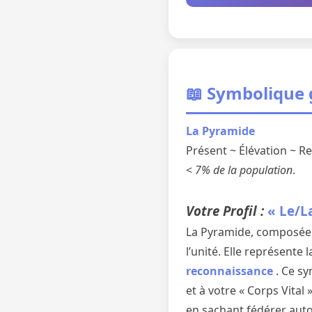
📖 Symbolique
La Pyramide
Présent ~ Élévation ~ 
<
7% de la population
.
Votre Profil :
« Le/L
La Pyramide, composée d
l’unité. Elle représente 
reconnaissance
. Ce sy
et à votre « Corps Vital
en sachant fédérer auto