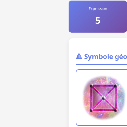
Expression
5
🔺 Symbole gé