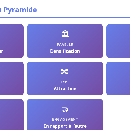
u Pyramide
🏛️
FAMILLE
ur
Densification
🔀
TYPE
Attraction
🤝
ENGAGEMENT
En rapport à l'autre