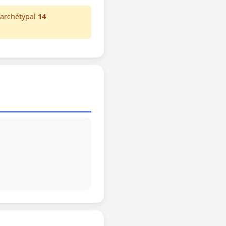
 archétypal
14