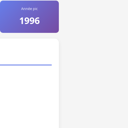
Année pic
1996