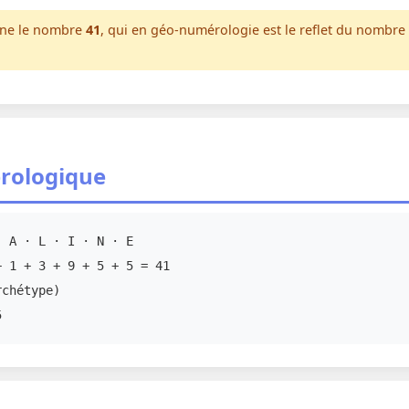
nne le nombre
41
, qui en géo-numérologie est le reflet du nombre
rologique
 A · L · I · N · E
 1 + 3 + 9 + 5 + 5 = 41
chétype)
5