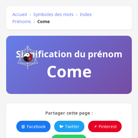
Accueil
›
Symboles des mots
›
Index
Prénoms
›
Come
Signification du prénom
Come
Partager cette page :
📘 Facebook
🐦 Twitter
📌 Pinterest