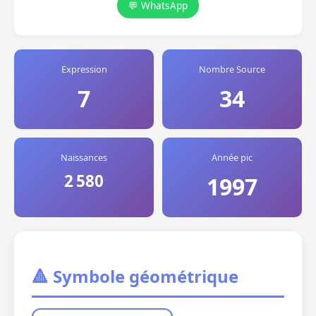
💬 WhatsApp
Expression
Nombre Source
7
34
Naissances
Année pic
2 580
1997
🔺 Symbole géométrique