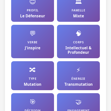
😊
🏛️
PROFIL
FAMILLE
Le Défenseur
Mixte
💬
🧠
VERBE
CORPS
J'inspire
Intellectuel &
Profondeur
🔀
⚡
TYPE
ÉNERGIE
Mutation
Transmutation
🎯
🤝
DÉCISION
ENGAGEMENT