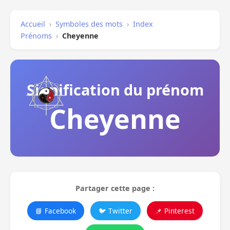
Accueil
›
Symboles des mots
›
Index
Prénoms
›
Cheyenne
Signification du prénom
Cheyenne
Partager cette page :
📘 Facebook
🐦 Twitter
📌 Pinterest