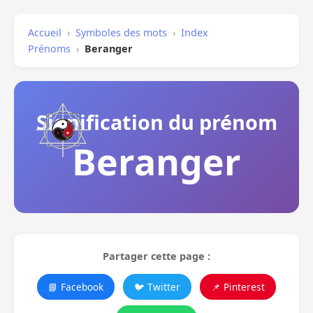
Accueil
›
Symboles des mots
›
Index
Prénoms
›
Beranger
Signification du prénom
Beranger
Partager cette page :
📘 Facebook
🐦 Twitter
📌 Pinterest