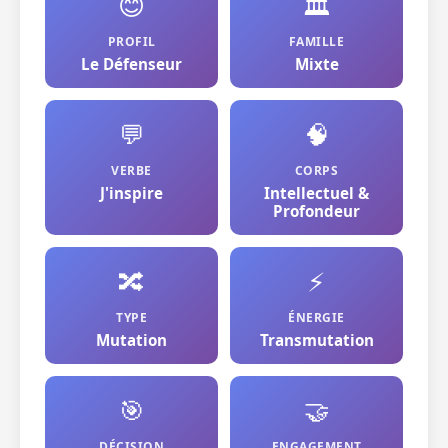
😊
🏛️
PROFIL
FAMILLE
Le Défenseur
Mixte
💬
🧠
VERBE
CORPS
J'inspire
Intellectuel &
Profondeur
🔀
⚡
TYPE
ÉNERGIE
Mutation
Transmutation
🎯
🤝
DÉCISION
ENGAGEMENT