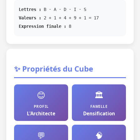
Lettres :
B · A · D · I · S
Valeurs :
2 + 1 + 4 + 9 + 1 = 17
Expression finale :
8
✨ Propriétés du Cube
😊
🏛️
PROFIL
FAMILLE
L'Architecte
Densification
💬
🧠