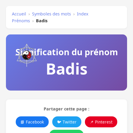
Accueil
›
Symboles des mots
›
Index
Prénoms
›
Badis
Signification du prénom
Badis
Partager cette page :
📘 Facebook
🐦 Twitter
📌 Pinterest