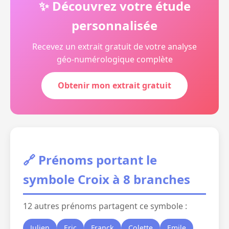
✨ Découvrez votre étude
personnalisée
Recevez un extrait gratuit de votre analyse
géo-numérologique complète
Obtenir mon extrait gratuit
🔗 Prénoms portant le
symbole Croix à 8 branches
12 autres prénoms partagent ce symbole :
Julien
Eric
Franck
Colette
Emile