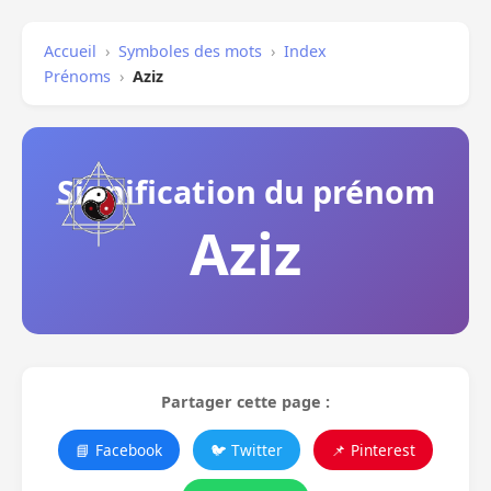
Accueil
›
Symboles des mots
›
Index
Prénoms
›
Aziz
Signification du prénom
Aziz
Partager cette page :
📘 Facebook
🐦 Twitter
📌 Pinterest