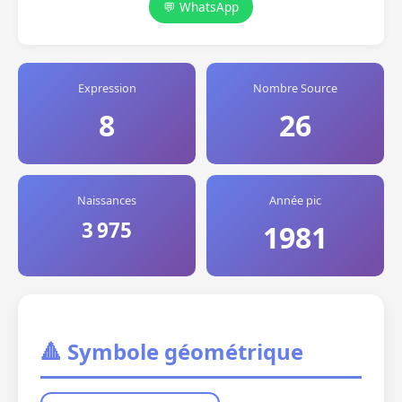
💬 WhatsApp
Expression
Nombre Source
8
26
Naissances
Année pic
3 975
1981
🔺 Symbole géométrique