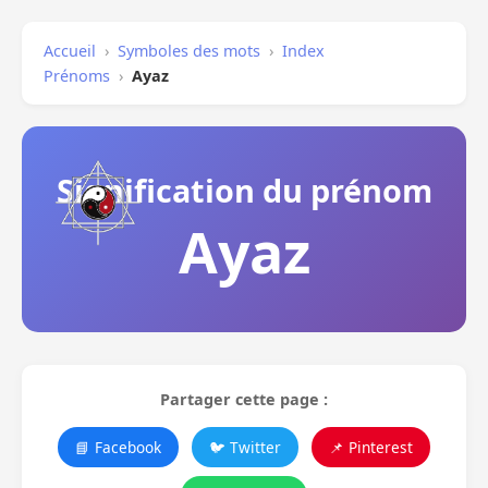
Accueil
›
Symboles des mots
›
Index
Prénoms
›
Ayaz
Signification du prénom
Ayaz
Partager cette page :
📘 Facebook
🐦 Twitter
📌 Pinterest