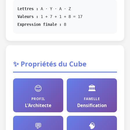
Lettres :
A · Y · A · Z
Valeurs :
1 + 7 + 1 + 8 = 17
Expression finale :
8
✨ Propriétés du Cube
😊
🏛️
PROFIL
FAMILLE
L'Architecte
Densification
💬
🧠