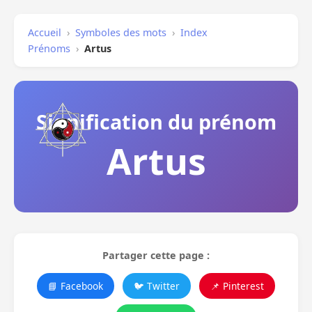
Accueil
›
Symboles des mots
›
Index
Prénoms
›
Artus
Signification du prénom
Artus
Partager cette page :
📘 Facebook
🐦 Twitter
📌 Pinterest