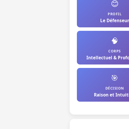
😊
PROFIL
Le Défenseu
🧠
CORPS
Intellectuel & Pro
🎯
DÉCISION
Raison et Intuit