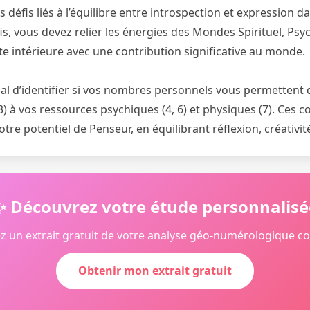
défis liés à l’équilibre entre introspection et expression 
s, vous devez relier les énergies des Mondes Spirituel, Psy
e intérieure avec une contribution significative au monde.
cial d’identifier si vos nombres personnels vous permettent d
(3) à vos ressources psychiques (4, 6) et physiques (7). Ces
tre potentiel de Penseur, en équilibrant réflexion, créativité
✨ Découvrez votre étude personnalisé
z un extrait gratuit de votre analyse géo-numérologique c
Obtenir mon extrait gratuit