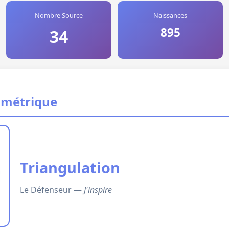
Nombre Source
Naissances
895
34
ométrique
Triangulation
Le Défenseur —
J'inspire