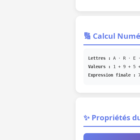
🔢 Calcul Numé
Lettres :
A · R · E ·
Valeurs :
1 + 9 + 5 +
Expression finale :
✨ Propriétés d