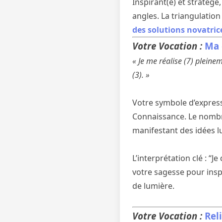
Inspirant(e) et stratège
angles. La triangulation 
des solutions novatric
Votre Vocation :
Ma 
« Je me réalise (7) pleine
(3). »
Votre symbole d’expressi
Connaissance. Le nombre
manifestant des idées lu
L’interprétation clé : “J
votre sagesse pour inspi
de lumière.
Votre Vocation :
Rel