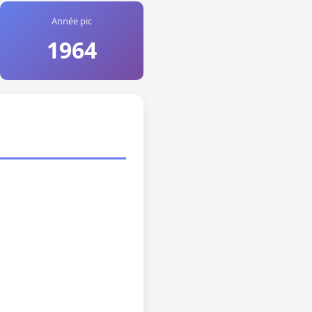
Année pic
1964