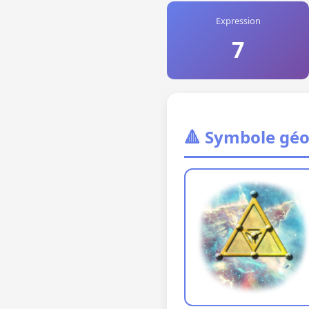
Expression
7
🔺 Symbole gé