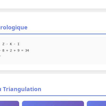
rologique
 Z · K · I
 8 + 2 + 9 = 34
7
u Triangulation