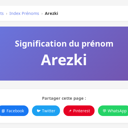
ts
›
Index Prénoms
›
Arezki
Signification du prénom
Arezki
Partager cette page :
📘 Facebook
🐦 Twitter
📌 Pinterest
💬 WhatsApp