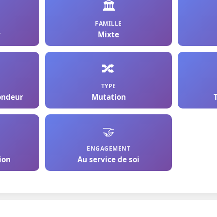
🏛️
FAMILLE
r
Mixte
🔀
TYPE
fondeur
Mutation
🤝
ENGAGEMENT
ion
Au service de soi