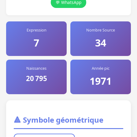
💬 WhatsApp
Expression
Nombre Source
7
34
Naissances
Année pic
20 795
1971
🔺 Symbole géométrique