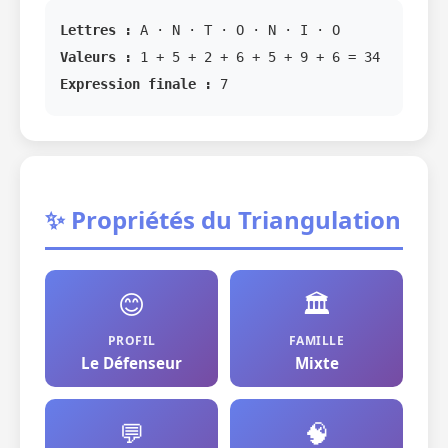
Lettres :
A · N · T · O · N · I · O
Valeurs :
1 + 5 + 2 + 6 + 5 + 9 + 6 = 34
Expression finale :
7
✨ Propriétés du Triangulation
😊
🏛️
PROFIL
FAMILLE
Le Défenseur
Mixte
💬
🧠