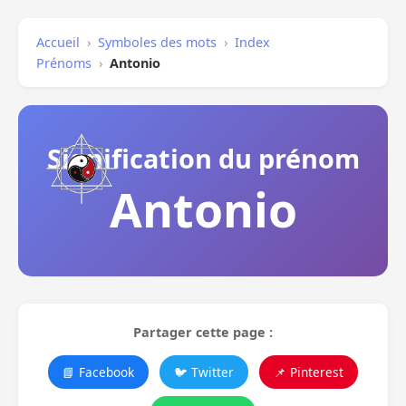
Accueil
›
Symboles des mots
›
Index
Prénoms
›
Antonio
Signification du prénom
Antonio
Partager cette page :
📘 Facebook
🐦 Twitter
📌 Pinterest