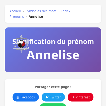
Accueil
›
Symboles des mots
›
Index
Prénoms
›
Annelise
Signification du prénom
Annelise
Partager cette page :
📘 Facebook
🐦 Twitter
📌 Pinterest