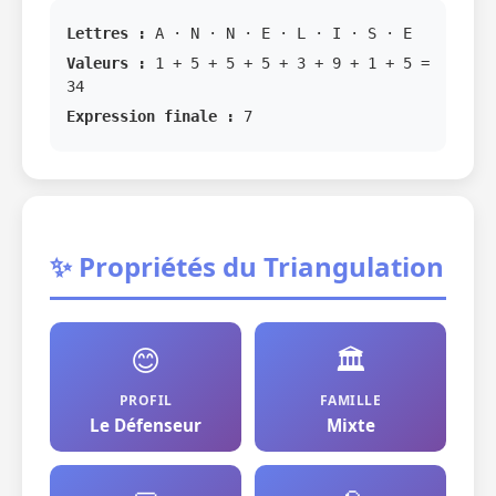
Lettres :
A · N · N · E · L · I · S · E
Valeurs :
1 + 5 + 5 + 5 + 3 + 9 + 1 + 5 =
34
Expression finale :
7
✨ Propriétés du Triangulation
😊
🏛️
PROFIL
FAMILLE
Le Défenseur
Mixte