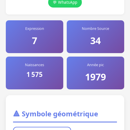
💬 WhatsApp
Expression
Nombre Source
7
34
Naissances
Année pic
1 575
1979
🔺 Symbole géométrique