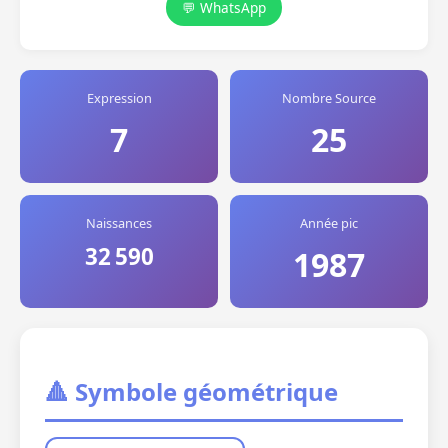
💬 WhatsApp
Expression
Nombre Source
7
25
Naissances
Année pic
32 590
1987
🔺 Symbole géométrique