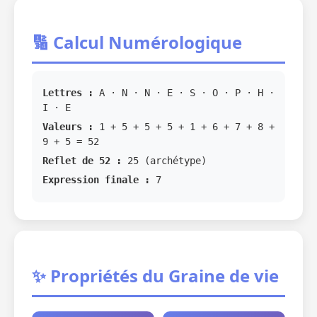
🔢 Calcul Numérologique
Lettres :
A · N · N · E · S · O · P · H ·
I · E
Valeurs :
1 + 5 + 5 + 5 + 1 + 6 + 7 + 8 +
9 + 5 = 52
Reflet de 52 :
25 (archétype)
Expression finale :
7
✨ Propriétés du Graine de vie