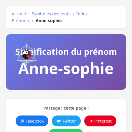
Accueil
›
Symboles des mots
›
Index
Prénoms
›
Anne-sophie
Signification du prénom
Anne-sophie
Partager cette page :
📘 Facebook
🐦 Twitter
📌 Pinterest