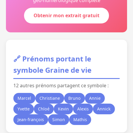
géo-numérologique complète
Obtenir mon extrait gratuit
🔗 Prénoms portant le
symbole Graine de vie
12 autres prénoms partagent ce symbole :
Marcel
Christiane
Bruno
Annie
Yvette
Chloé
Kevin
Alexis
Annick
Jean-françois
Simon
Mathis