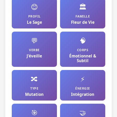
😊
🏛️
PROFIL
FAMILLE
Le Sage
Fleur de Vie
💬
🧠
VERBE
CORPS
J'éveille
Émotionnel &
Subtil
🔀
⚡
TYPE
ÉNERGIE
Mutation
Intégration
🎯
🤝