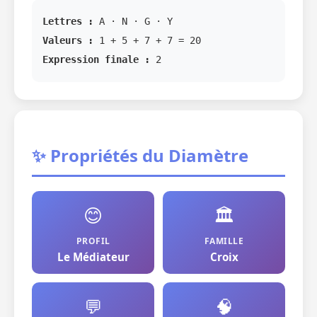
Lettres :
A · N · G · Y
Valeurs :
1 + 5 + 7 + 7 = 20
Expression finale :
2
✨ Propriétés du Diamètre
😊
🏛️
PROFIL
FAMILLE
Le Médiateur
Croix
💬
🧠