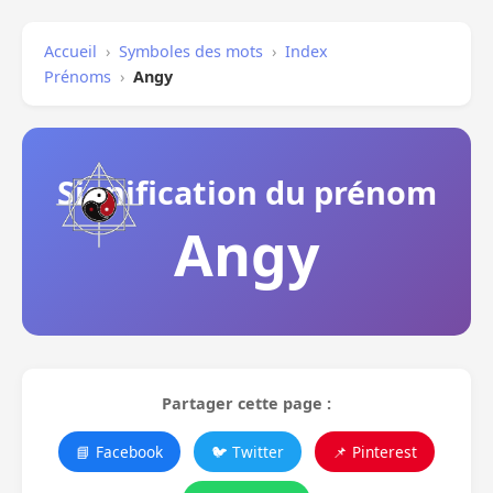
Accueil
›
Symboles des mots
›
Index
Prénoms
›
Angy
Signification du prénom
Angy
Partager cette page :
📘 Facebook
🐦 Twitter
📌 Pinterest