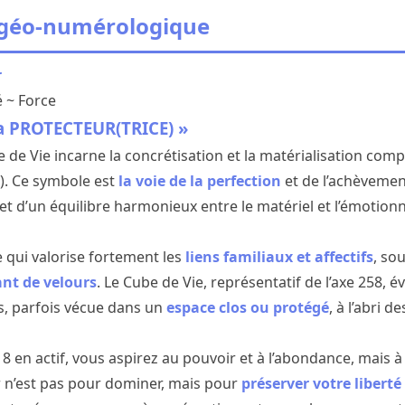
 géo-numérologique
r
 ~ Force
a PROTECTEUR(TRICE) »
e de Vie incarne la concrétisation et la matérialisation compl
be). Ce symbole est
la voie de la perfection
et de l’achèvement
et d’un équilibre harmonieux entre le matériel et l’émotionn
 qui valorise fortement les
liens familiaux et affectifs
, so
ant de velours
. Le Cube de Vie, représentatif de l’axe 258, é
, parfois vécue dans un
espace clos ou protégé
, à l’abri d
8 en actif, vous aspirez au pouvoir et à l’abondance, mais 
r n’est pas pour dominer, mais pour
préserver votre liberté