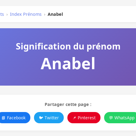
ts
›
Index Prénoms
›
Anabel
Signification du prénom
Anabel
Partager cette page :
📘 Facebook
🐦 Twitter
📌 Pinterest
💬 WhatsApp