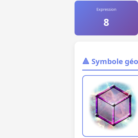
Expression
8
🔺 Symbole gé