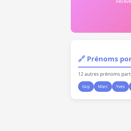
Receve
🔗 Prénoms por
12 autres prénoms part
Guy
Marc
Yves