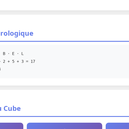
rologique
 B · E · L
 2 + 5 + 3 = 17
8
u Cube