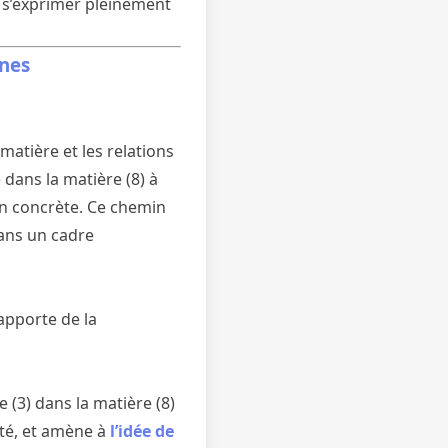
 s’exprimer pleinement
ines
»
matière et les relations
dans la matière (8) à
on concrète. Ce chemin
dans un cadre
apporte de la
 (3) dans la matière (8)
té, et amène à
l’idée de