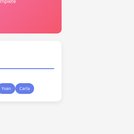
omplète
Yvan
Carla