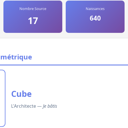
Nombre Source
Naissances
640
17
ométrique
Cube
L'Architecte —
Je bâtis