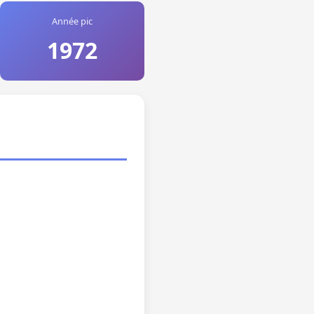
Année pic
1972