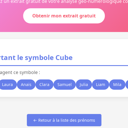
z un extrait gratuit de votre analyse géo-numérologique c
Obtenir mon extrait gratuit
tant le symbole Cube
agent ce symbole :
Laura
Anaïs
Clara
Samuel
Julia
Liam
Mila
← Retour à la liste des prénoms