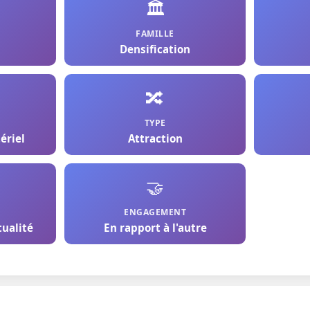
🏛️
FAMILLE
Densification
🔀
TYPE
ériel
Attraction
🤝
ENGAGEMENT
tualité
En rapport à l'autre