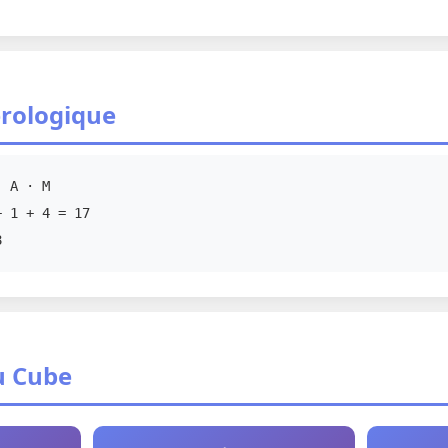
rologique
 A · M
 1 + 4 = 17
8
u Cube