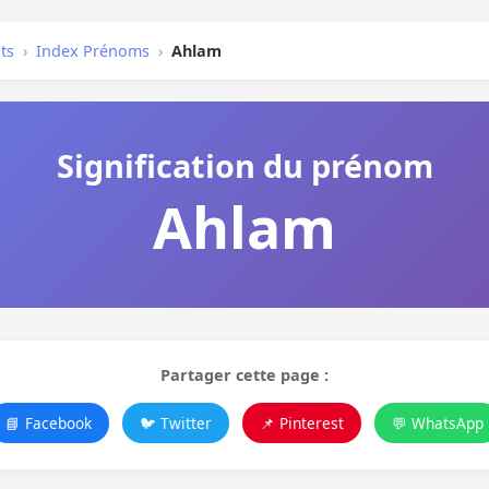
ts
›
Index Prénoms
›
Ahlam
Signification du prénom
Ahlam
Partager cette page :
📘 Facebook
🐦 Twitter
📌 Pinterest
💬 WhatsApp