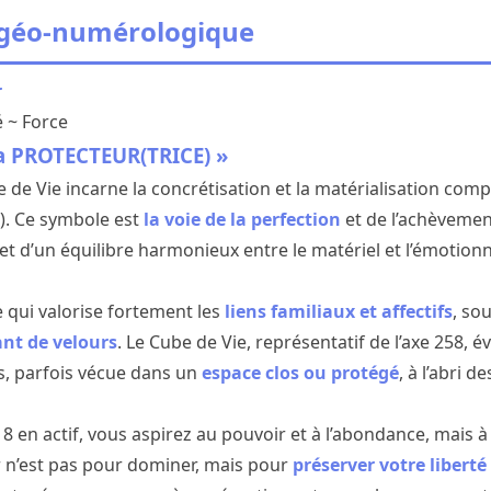
 géo-numérologique
r
 ~ Force
a PROTECTEUR(TRICE) »
e de Vie incarne la concrétisation et la matérialisation compl
be). Ce symbole est
la voie de la perfection
et de l’achèvement
et d’un équilibre harmonieux entre le matériel et l’émotionn
 qui valorise fortement les
liens familiaux et affectifs
, so
ant de velours
. Le Cube de Vie, représentatif de l’axe 258, é
, parfois vécue dans un
espace clos ou protégé
, à l’abri d
8 en actif, vous aspirez au pouvoir et à l’abondance, mais 
r n’est pas pour dominer, mais pour
préserver votre liberté