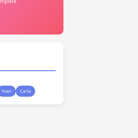
omplète
Yvan
Carla