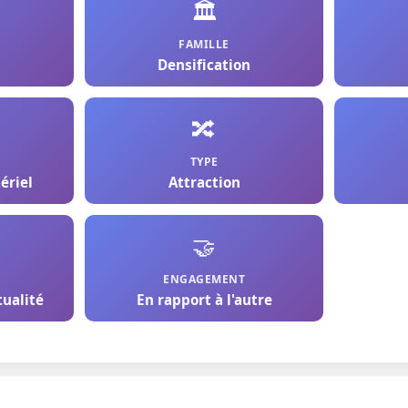
🏛️
FAMILLE
Densification
🔀
TYPE
ériel
Attraction
🤝
ENGAGEMENT
tualité
En rapport à l'autre