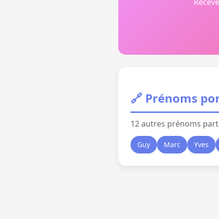
Receve
🔗 Prénoms por
12 autres prénoms part
Guy
Marc
Yves