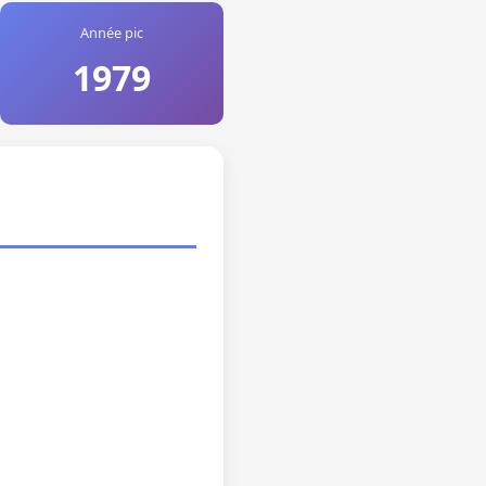
Année pic
1979