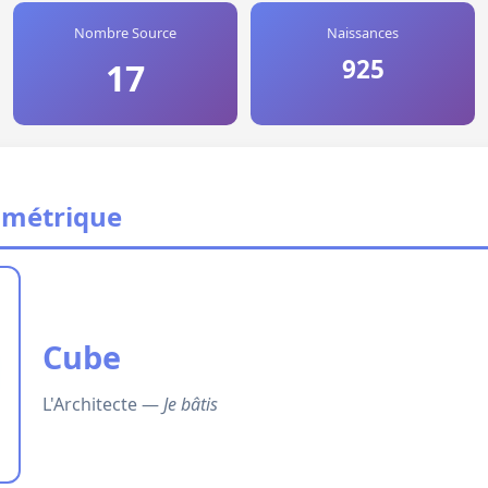
Nombre Source
Naissances
925
17
ométrique
Cube
L'Architecte —
Je bâtis