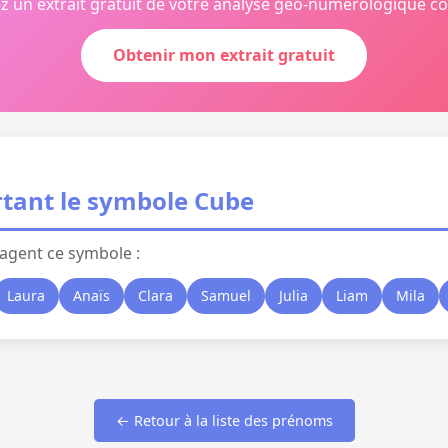
z un extrait gratuit de votre analyse géo-numérologique c
Obtenir mon extrait gratuit
tant le symbole Cube
agent ce symbole :
Laura
Anaïs
Clara
Samuel
Julia
Liam
Mila
← Retour à la liste des prénoms