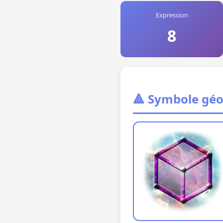
Expression
8
🔺 Symbole gé