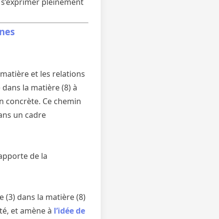
 s’exprimer pleinement
ines
»
matière et les relations
dans la matière (8) à
on concrète. Ce chemin
dans un cadre
apporte de la
 (3) dans la matière (8)
té, et amène à
l’idée de