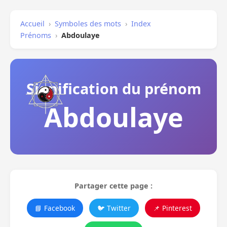
Accueil
›
Symboles des mots
›
Index
Prénoms
›
Abdoulaye
Signification du prénom
Abdoulaye
Partager cette page :
📘 Facebook
🐦 Twitter
📌 Pinterest