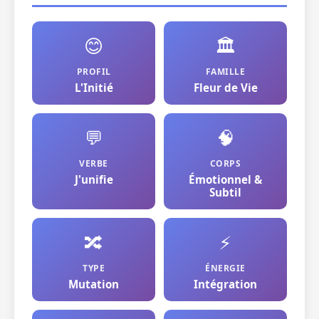
😊
🏛️
PROFIL
FAMILLE
L'Initié
Fleur de Vie
💬
🧠
VERBE
CORPS
J'unifie
Émotionnel &
Subtil
🔀
⚡
TYPE
ÉNERGIE
Mutation
Intégration