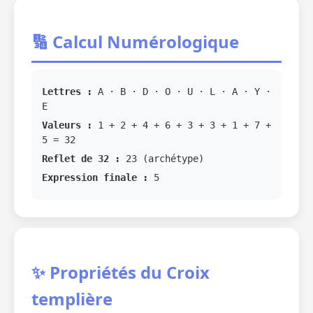
🔢 Calcul Numérologique
Lettres :
A · B · D · O · U · L · A · Y ·
E
Valeurs :
1 + 2 + 4 + 6 + 3 + 3 + 1 + 7 +
5 = 32
Reflet de 32 :
23 (archétype)
Expression finale :
5
✨ Propriétés du Croix
templière