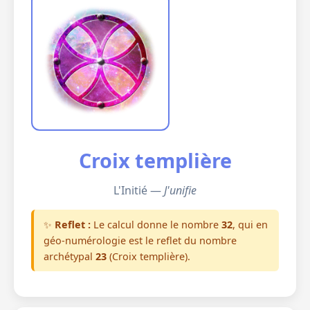
Croix templière
L'Initié —
J'unifie
✨
Reflet :
Le calcul donne le nombre
32
, qui en
géo-numérologie est le reflet du nombre
archétypal
23
(Croix templière).