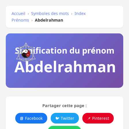
Accueil
›
Symboles des mots
›
Index
Prénoms
›
Abdelrahman
Signification du prénom
Abdelrahman
Partager cette page :
📘 Facebook
🐦 Twitter
📌 Pinterest