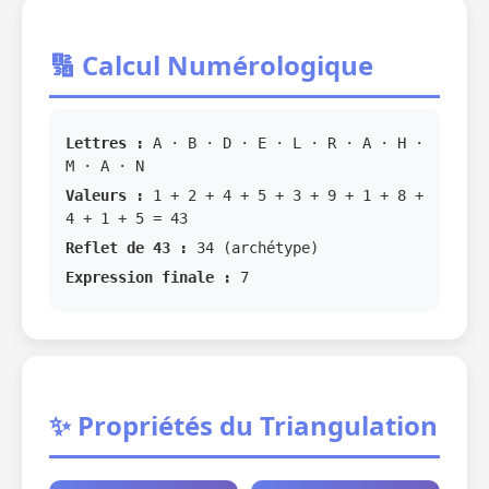
🔢 Calcul Numérologique
Lettres :
A · B · D · E · L · R · A · H ·
M · A · N
Valeurs :
1 + 2 + 4 + 5 + 3 + 9 + 1 + 8 +
4 + 1 + 5 = 43
Reflet de 43 :
34 (archétype)
Expression finale :
7
✨ Propriétés du Triangulation