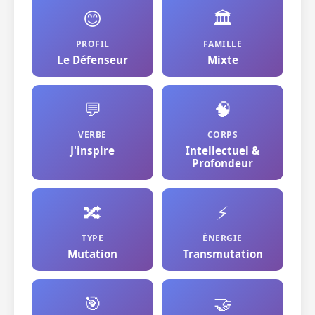
😊
🏛️
PROFIL
FAMILLE
Le Défenseur
Mixte
💬
🧠
VERBE
CORPS
J'inspire
Intellectuel &
Profondeur
🔀
⚡
TYPE
ÉNERGIE
Mutation
Transmutation
🎯
🤝