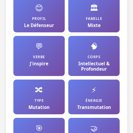
😊
🏛️
PROFIL
FAMILLE
Le Défenseur
Mixte
💬
🧠
VERBE
CORPS
J'inspire
Intellectuel &
Profondeur
🔀
⚡
TYPE
ÉNERGIE
Mutation
Transmutation
🎯
🤝