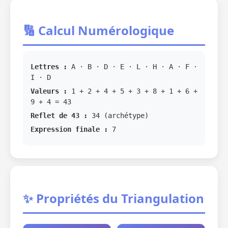
🔢 Calcul Numérologique
Lettres :
A · B · D · E · L · H · A · F ·
I · D
Valeurs :
1 + 2 + 4 + 5 + 3 + 8 + 1 + 6 +
9 + 4 = 43
Reflet de 43 :
34 (archétype)
Expression finale :
7
✨ Propriétés du Triangulation