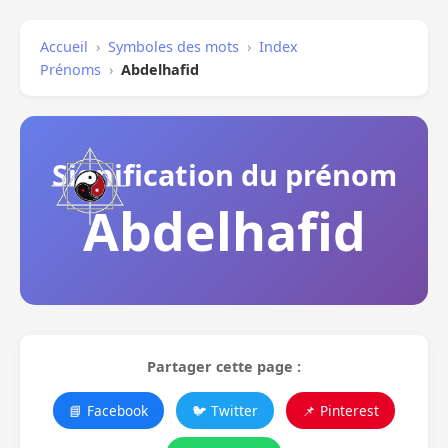
Accueil
›
Symboles des mots
›
Index
Prénoms
›
Abdelhafid
Signification du prénom
Abdelhafid
Partager cette page :
📘 Facebook
🐦 Twitter
📌 Pinterest